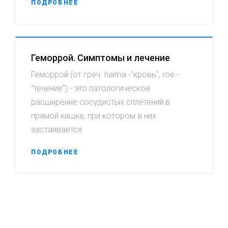
ПОДРОБНЕЕ
Геморрой. Симптомы и лечение
Геморрой (от греч. haima -''кровь'', roe -
''течение'') - это патологическое
расширение сосудистых сплетений в
прямой кишке, при котором в них
застаивается
ПОДРОБНЕЕ