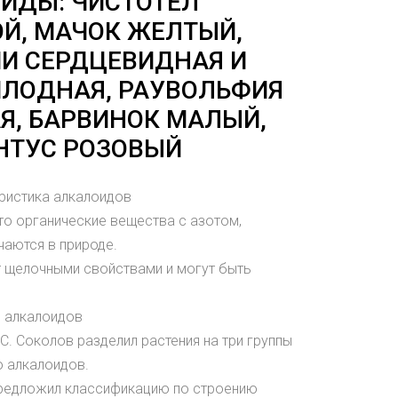
ИДЫ: ЧИСТОТЕЛ
Й, МАЧОК ЖЕЛТЫЙ,
И СЕРДЦЕВИДНАЯ И
ЛОДНАЯ, РАУВОЛЬФИЯ
Я, БАРВИНОК МАЛЫЙ,
НТУС РОЗОВЫЙ
ристика алкалоидов
это органические вещества с азотом,
чаются в природе.
т щелочными свойствами и могут быть
 алкалоидов
С. Соколов разделил растения на три группы
 алкалоидов.
 предложил классификацию по строению