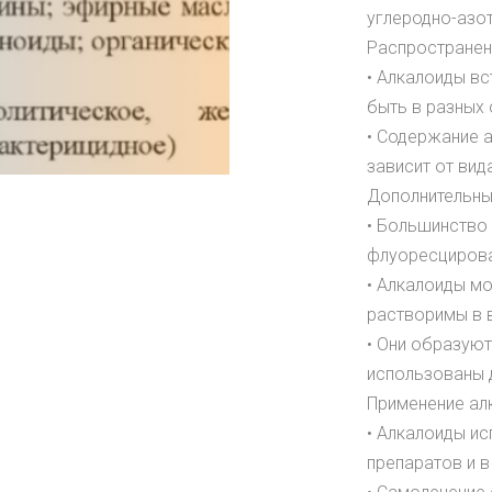
углеродно-азот
Распространен
• Алкалоиды вс
быть в разных 
• Содержание а
зависит от вид
Дополнительны
• Большинство 
флуоресцирова
• Алкалоиды мо
растворимы в в
• Они образуют
использованы д
Применение ал
• Алкалоиды ис
препаратов и в