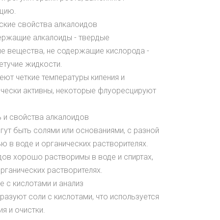
цию.
ские свойства алкалоидов
ержащие алкалоиды - твердые
ие вещества, не содержащие кислорода -
етучие жидкости.
еют четкие температуры кипения и
тически активны, некоторые флуоресцируют
 и свойства алкалоидов
гут быть солями или основаниями, с разной
ю в воде и органических растворителях.
дов хорошо растворимы в воде и спиртах,
органических растворителях.
 с кислотами и анализ
разуют соли с кислотами, что используется
ия и очистки.