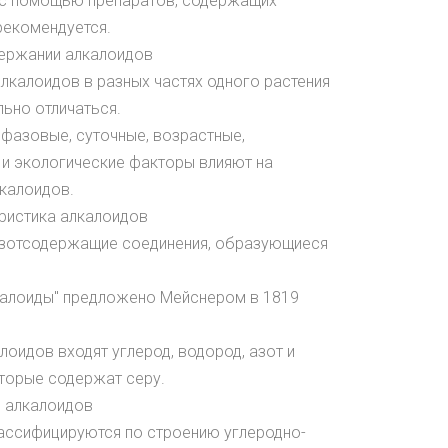
 с помощью препаратов, содержащих
рекомендуется.
держании алкалоидов
лкалоидов в разных частях одного растения
ьно отличаться.
, фазовые, суточные, возрастные,
 и экологические факторы влияют на
калоидов.
ристика алкалоидов
 азотсодержащие соединения, образующиеся
лкалоиды" предложено Мейснером в 1819
алоидов входят углерод, водород, азот и
оторые содержат серу.
 алкалоидов
лассифицируются по строению углеродно-