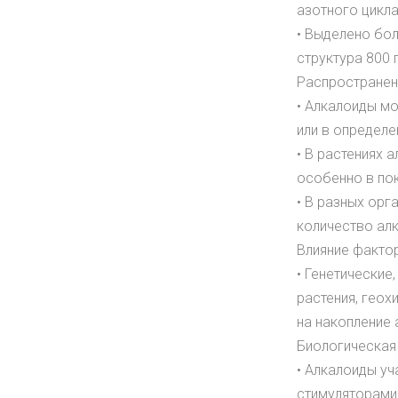
азотного цикла
• Выделено бо
структура 800
Распространен
• Алкалоиды мо
или в определе
• В растениях
особенно в по
• В разных орг
количество ал
Влияние факто
• Генетические
растения, геох
на накопление 
Биологическая
• Алкалоиды уч
стимуляторами