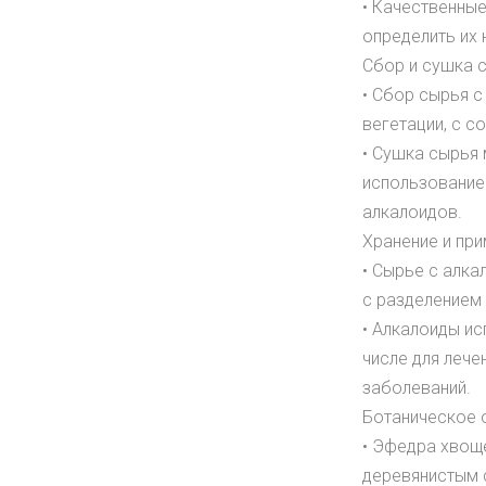
• Качественны
определить их 
Сбор и сушка 
• Сбор сырья с
вегетации, с с
• Сушка сырья 
использование
алкалоидов.
Хранение и пр
• Сырье с алка
с разделением п
• Алкалоиды ис
числе для лече
заболеваний.
Ботаническое 
• Эфедра хвоще
деревянистым 