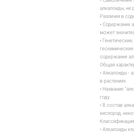
• Самолечение
алкалоиды, не 
Различия в со
• Содержание а
может значител
• Генетические
геохимические
содержание ал
Общая характе
• Алкалоиды -
в растениях.
• Название "а
году.
• В состав алк
кислород, нек
Классификация
• Алкалоиды к