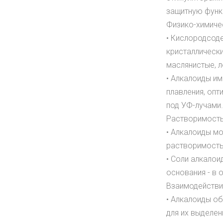
защитную функ
Физико-химиче
• Кислородсод
кристаллическ
маслянистые, л
• Алкалоиды им
плавления, оп
под УФ-лучами.
Растворимость
• Алкалоиды мо
растворимость
• Соли алкалои
основания - в 
Взаимодействие
• Алкалоиды об
для их выделен