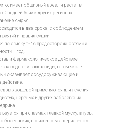
вито, имеет обширный ареал и растет в
х Средней Азии и других регионах.
ранение сырья
роводится в два срока, с соблюдением
риятий и правил сушки.
ся по списку "Б" с предосторожностями и
ности 1 год.
став и фармакологическое действие
евая содержит алкалоиды, в том числе
рый оказывает сосудосуживающее и
 действие.
федры хвощевой применяются для лечения
истых, нервных и других заболеваний.
едрина
льзуется при спазмах гладкой мускулатуры,
 заболеваниях, пониженном артериальном