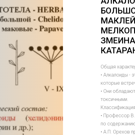
АЛКАЛО
БОЛЬШО
МАКЛЕЙ
МЕЛКОП
ЗМЕИНА
КАТАРА
Общая характе
• Алкалоиды - 
которые встре
• Они обладаю
токсичными.
Классификация
• Профессор В.
по содержанию
• А.П. Орехов