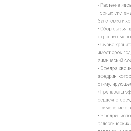
• Растение ядо
горных система
Заготовка и х
• Сбор сырья п
охранных мероп
• Сырье хранит
имеет срок год
Химический со
• Эфедра хвощ
эфедрин, кото
стимулирующее
• Препараты э
сердечно-сосуд
Применение эф
• Эфедрин испо
аллергических