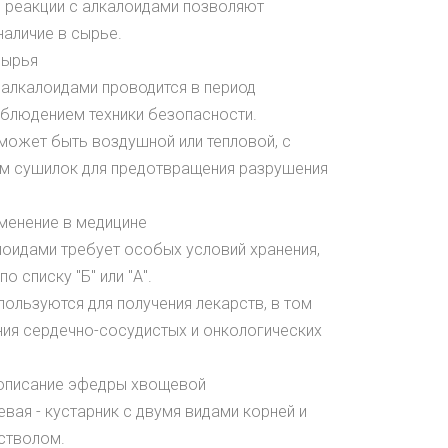
е реакции с алкалоидами позволяют
наличие в сырье.
сырья
 алкалоидами проводится в период
облюдением техники безопасности.
может быть воздушной или тепловой, с
м сушилок для предотвращения разрушения
именение в медицине
лоидами требует особых условий хранения,
о списку "Б" или "А".
пользуются для получения лекарств, в том
ния сердечно-сосудистых и онкологических
описание эфедры хвощевой
вая - кустарник с двумя видами корней и
стволом.