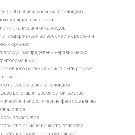
.
лее 5000 индивидуальных алкалоидов,
 подтверждена синтезом.
ие и локализация алкалоидов
гут содержаться во всех частях растения
нных органах.
 алкалоиды распределены неравномерно,
крытосеменных.
анах одного растения может быть разное
калоидов.
ров на содержание алкалоидов
, фаза вегетации, время суток, возраст
имические и экологические факторы влияют
алкалоидов.
 роль алкалоидов
аствуют в обмене веществ, являются
 и регуляторами роста, выполняют