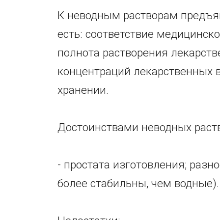
К неводным растворам предъяв
есть: соответствие медицинск
полнота растворения лекарств
концентраций лекарственных в
хранении.
Достоинствами неводных раст
- простата изготовления; разн
более стабильны, чем водные).