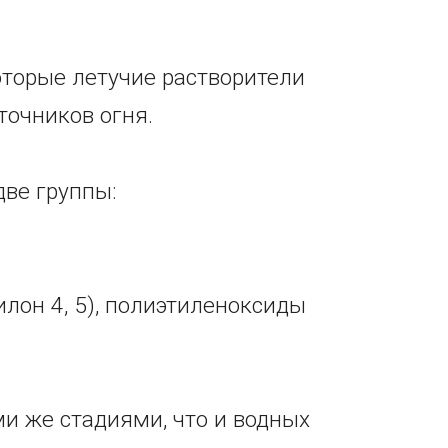
оторые летучие растворители
точников огня.
две группы:
илон 4, 5), полиэтиленоксиды
ми же стадиями, что и водных