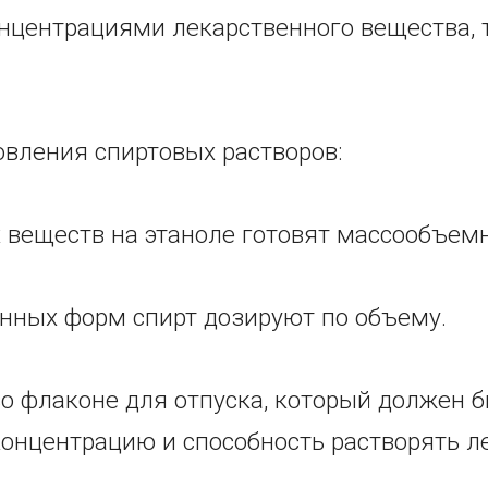
центрациями лекарственного вещества, т
овления спиртовых растворов:
х веществ на этаноле готовят массообъе
енных форм спирт дозируют по объему.
во флаконе для отпуска, который должен б
концентрацию и способность растворять л