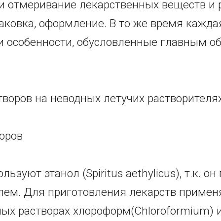
ли отмеривание лекарственных веществ и 
ковка, оформление. В то же время каждая
ои особенности, обусловленные главным 
творов на неводных летучих растворителях
оров
ьзуют этанол (Spiritus aethylicus), т.к. о
ем. Для приготовления лекарств применя
дных растворах хлороформ(Chloroformium)