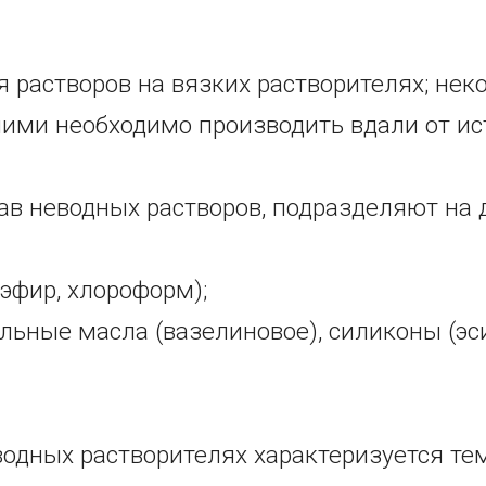
 растворов на вязких растворителях; нек
ними необходимо производить вдали от ис
ав неводных растворов, подразделяют на 
 эфир, хлороформ);
льные масла (вазелиновое), силиконы (эс
водных растворителях характеризуется те