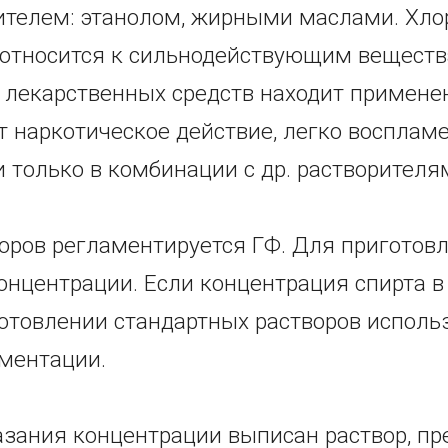
ителем: этанолом, жирными маслами. Хл
 относится к сильнодействующим веществ
и лекарственных средств находит примене
т наркотическое действие, легко восплам
 только в комбинации с др. растворителя
оров регламентируется ГФ. Для приготовл
нцентрации. Если концентрация спирта в 
отовлении стандартных растворов использ
ментации.
казания концентрации выписан раствор, п