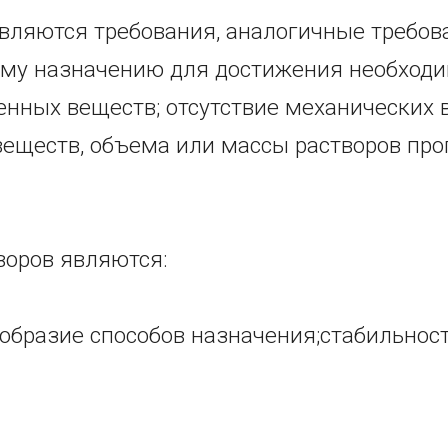
ляются требования, аналогичные требов
ому назначению для достижения необходи
енных веществ; отсутствие механических 
еществ, объема или массы растворов про
воров являются:
ообразие способов назначения;стабильнос