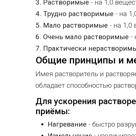
3. Растворимые
- на 1,0 вещес
4. Трудно растворимые
- на 1
5. Мало растворимые
- на 1,0
6. Очень мало растворимые
- 
7. Практически нерастворим
Общие принципы и ме
Имея растворитель и растворя
обладает способностью раство
Для ускорения раствор
приёмы:
Нагревание
- быстро разр
Измельчение
- увеличивае