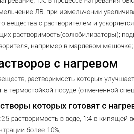
нагревание, т.к. в процессе нагревания б
змельчение ЛВ, при измельчении увеличи
о вещества с растворителем и ускоряется
щих растворимость(солюбилизаторы); по
творителя, например в марлевом мешочке;
астворов с нагревом
веществ, растворимость которых улучшае
т в термостойкой посуде (отмеченной сп
створы которых готовят с нагре
:25 растворимость в воде, 1:4 в кипящей в
нтрации более 10%;