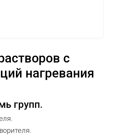
растворов с
ций нагревания
мь групп.
еля.
творителя.