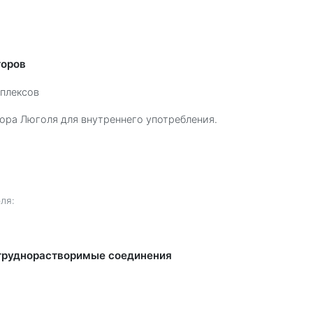
торов
плексов
ора Люголя для внутреннего употребления.
ля:
труднорастворимые соединения