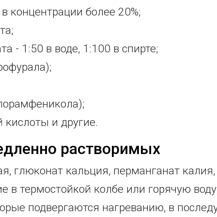
в концентрации более 20%;
та;
 - 1:50 в воде, 1:100 в спирте;
рофурала);
лорамфеникола);
 кислоты и другие.
едленно растворимых
ая, глюконат кальция, перманганат калия,
 в термостойкой колбе или горячую воду, т
оторые подвергаются нагреванию, в посл