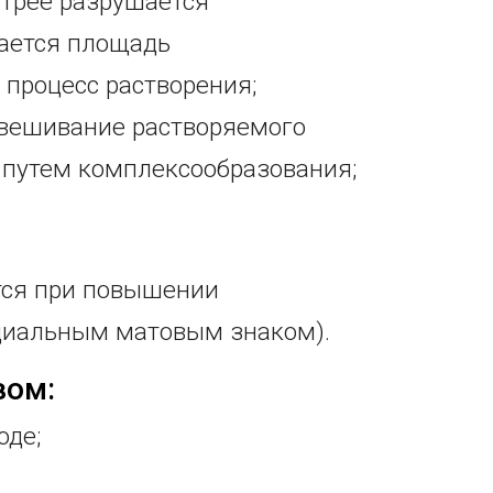
ыстрее разрушается
вается площадь
 процесс растворения;
двешивание растворяемого
 путем комплексообразования;
тся при повышении
ециальным матовым знаком).
вом:
оде;