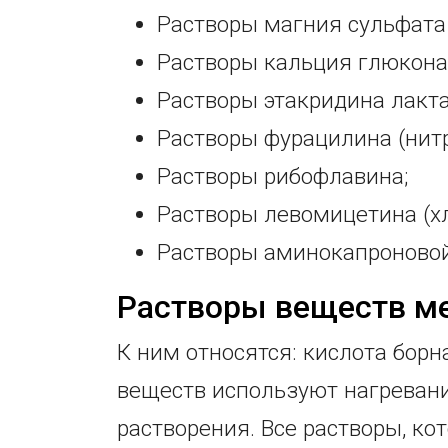
Растворы магния сульфата 
Растворы кальция глюкона
Растворы этакридина лактата
Растворы фурацилина (нит
Растворы рибофлавина;
Растворы левомицетина (х
Растворы аминокапроновой
Растворы веществ м
К ним относятся: кислота борн
веществ используют нагревание
растворения. Все растворы, к