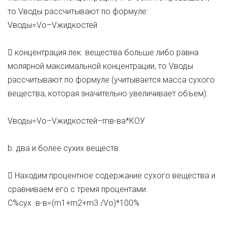
то Vводы рассчитывают по формуле:
Vводы=Vo–Vжидкостей
 концентрация лек. вещества больше либо равна
молярной максимальной концентрации, то Vводы
рассчитывают по формуле (учитывается масса сухого
вещества, которая значительно увеличивает объем):
Vводы=Vo–Vжидкостей–mв-ва*КОУ
b. два и более сухих веществ:
 Находим процентное содержание сухого вещества и
сравниваем его с тремя процентами.
С%сух. в-в=(m1+m2+m3 /Vо)*100%