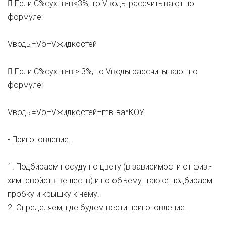
 Если С%сух. в-в<3%, то Vводы рассчитывают по
формуле:
Vводы=Vo–Vжидкостей
 Если С%сух. в-в > 3%, то Vводы рассчитывают по
формуле:
Vводы=Vo–Vжидкостей–mв-ва*КОУ
• Приготовление.
1. Подбираем посуду по цвету (в зависимости от физ.-
хим. свойств веществ) и по объему. также подбираем
пробку и крышку к нему.
2. Определяем, где будем вести приготовление.