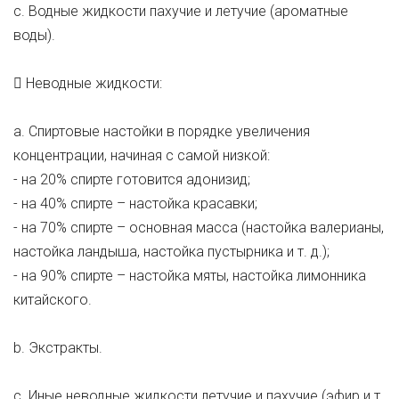
c. Водные жидкости пахучие и летучие (ароматные
воды).
 Неводные жидкости:
a. Спиртовые настойки в порядке увеличения
концентрации, начиная с самой низкой:
- на 20% спирте готовится адонизид;
- на 40% спирте – настойка красавки;
- на 70% спирте – основная масса (настойка валерианы,
настойка ландыша, настойка пустырника и т. д.);
- на 90% спирте – настойка мяты, настойка лимонника
китайского.
b. Экстракты.
c. Иные неводные жидкости летучие и пахучие (эфир и т.