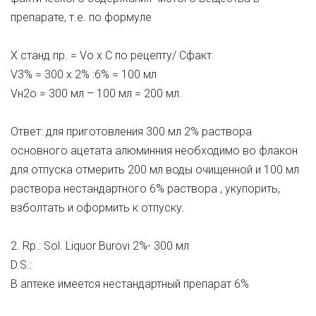
препарате, т.е. по формуле
Х станд.пр. = Vо х С по рецепту/ Cфакт.
V3% = 300 х 2% :6% = 100 мл
Vн2о = 300 мл – 100 мл = 200 мл.
Ответ: для приготовления 300 мл 2% раствора
основного ацетата алюминния необходимо во флакон
для отпуска отмерить 200 мл воды очищенной и 100 мл
раствора нестандартного 6% раствора , укупорить,
взболтать и оформить к отпуску.
2. Rp.: Sol. Liquor Burovi 2%- 300 мл
D.S.:
В аптеке имеется нестандартный препарат 6%